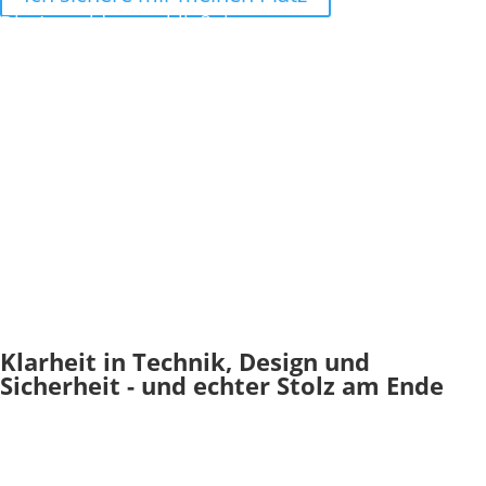
Die Anmeldung schließt in
Tag(e)
:
Stunde(n)
:
Minute(n)
:
Sekunde(n)
Klarheit in Technik, Design und
Sicherheit - und echter Stolz am Ende