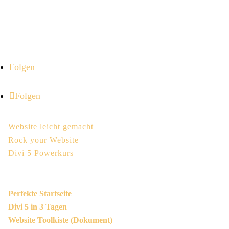
WordPress- und Divi-Expertin.
Ich helfe dir, mit deiner Website entspannt sichtbar zu
werden und Kund*innen zu gewinnen.
Folgen
Folgen
Website Kurse
Website leicht gemacht
Rock your Website
Divi 5 Powerkurs
Kostenlos
Perfekte Startseite
Divi 5 in 3 Tagen
Website Toolkiste (Dokument)