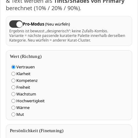
& Text werden als
Tints/Shades von Primary
berechnet (10% / 20% / 90%).
Pro-Modus
(Neu würfeln)
Ergebnis ist bewusst „designerisch“: keine Zufalls-Kombis.
Variante = nächste passende kuratierte Palette innerhalb derselben
Kategorie. Neu würfeln = anderer Kurat-Cluster.
Wert (Richtung)
Vertrauen
Klarheit
Kompetenz
Freiheit
Wachstum
Hochwertigkeit
Wärme
Mut
Persönlichkeit (Finetuning)