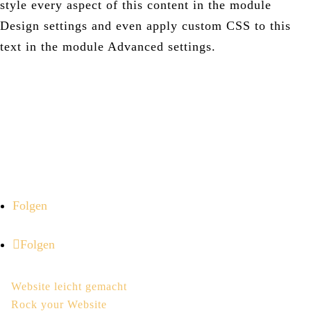
style every aspect of this content in the module
Design settings and even apply custom CSS to this
text in the module Advanced settings.
Stefanie Motiwal
WordPress- und Divi-Expertin.
Ich helfe dir, mit deiner Website entspannt sichtbar zu
werden und Kund*innen zu gewinnen.
Folgen
Folgen
Website Kurse
Website leicht gemacht
Rock your Website