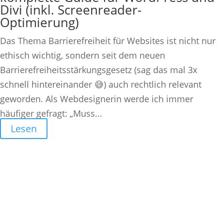
Divi (inkl. Screenreader-
Optimierung)
Das Thema Barrierefreiheit für Websites ist nicht nur
ethisch wichtig, sondern seit dem neuen
Barrierefreiheitsstärkungsgesetz (sag das mal 3x
schnell hintereinander 😅) auch rechtlich relevant
geworden. Als Webdesignerin werde ich immer
häufiger gefragt: „Muss...
Lesen
Stefanie Motiwal
WordPress- und Divi-Expertin.
Ich helfe dir, mit deiner Website entspannt sichtbar
zu werden und Kund*innen zu gewinnen.